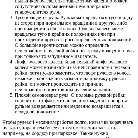
пыльниках рулевых тяг, также этому явлению может
сопутствовать повышенный шум при работе
гидроусилителя руля.
Туго вращается руль. Руль может вращаться туго в одну
из сторон при нормальном вращении в другую, либо
при вращении в обе стороны. Рулевое колесо может
вращаться туго в крайних положениях или при
прохождении других строго определенных положений.
С большой вероятностью можно определить
неисправность рулевой рейки по тугому вращению руля
при только что запущенном двигателе.
Люфт рулевого колеса. Значительный люфт рулевого
колеса может возникать из-за неисправностей рулевой
рейки, хотя нужно заметить, что люфт рулевого колеса
не может однозначно указывать на поломку рулевой
рейки, он может происходить по причине
неисправности крестовины рулевой колонки.
Плохой самовозврат руля. О поломке рулевой рейки
говорит и тот факт, что после прохождения поворота
руль не возвращается или медленно возвращается в
исходное положение.
Чтобы рулевой механизм работал долго, нельзя выворачивать
руль до упора и тем более в этом положении заезжать,
например, на бордюр при парковке. Также нужно