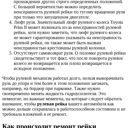
прохождении других строго определенных положений.
С большой вероятностью можно определить
неисправность рулевой рейки по тугому вращению руля
при только что запущенном двигателе.
Люфт руля. Значительный люфт рулевого колеса Toyota
Prius II может возникать из-за неисправностей рулевой
рейки, хотя нужно заметить, что люфт рулевого колеса
не может гарантированно указывать на неисправность
рулевой рейки, он также может быть вызван
неисправностью крестовины рулевой колонки.
Отсутствует самовозврат руля. О поломке рулевой рейки
свидетельствует и тот факт, что после поворота рулевое
колесо не возвращается или плохо возвращается в
исходное положение.
Чтобы рулевой механизм работал долго, нельзя выворачивать
руль до упора и тем более в этом положении заезжать,
например, на бордюр при парковке. Также нужно
своевременно менять жидкость гидроусилителя. Это
немногие, но важные моменты, на которые следует обратить
внимание, чтобы
рулевая рейка
вашего автомобиля как
можно дольше сохранялась в работоспособном состоянии и не
требовала вложений в ее ремонт.
Как происходит ремонт рейки