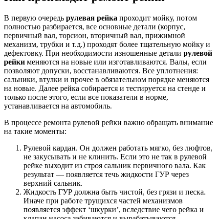
В первую очередь
рулевая рейка
проходит мойку, потом
полностью разбирается, все основные детали (корпус,
первичный вал, торсион, вторичный вал, прижимной
механизм, трубки и т.д.) проходят более тщательную мойку и
дефектовку. При необходимости изношенные детали
рулевой
рейки
меняются на новые или изготавливаются. Валы, если
позволяют допуски, восстанавливаются. Все уплотнения:
сальники, втулки и прочее в обязательном порядке меняются
на новые. Далее рейка собирается и тестируется на стенде и
только после этого, если все показатели в норме,
устанавливается на автомобиль.
В процессе ремонта рулевой рейки важно обращать внимание
на такие моменты:
Рулевой кардан. Он должен работать мягко, без люфтов,
не закусывать и не клинить. Если это не так в рулевой
рейке выходит из строя сальник первичного вала. Как
результат — появляется течь жидкости ГУР через
верхний сальник.
Жидкость ГУР должна быть чистой, без грязи и песка.
Иначе при работе трущихся частей механизмов
появляется эффект ‘шкурки’, вследствие чего рейка и
клапан насоса забиваются и вырабатываются,