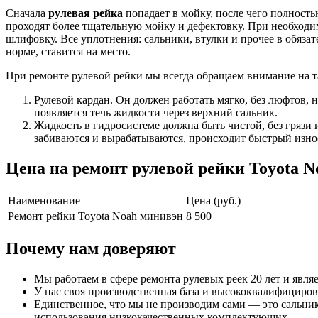
Сначала
рулевая рейка
попадает в мойку, после чего полность
проходят более тщательную мойку и дефектовку. При необход
шлифовку. Все уплотнения: сальники, втулки и прочее в обязате
норме, ставится на место.
При ремонте рулевой рейки мы всегда обращаем внимание на 
Рулевой кардан. Он должен работать мягко, без люфтов, н
появляется течь жидкости через верхний сальник.
Жидкость в гидросистеме должна быть чистой, без грязи 
забиваются и вырабатываются, происходит быстрый износ
Цена на ремонт рулевой рейки Toyota 
Наименование
Цена (руб.)
Ремонт рейки Toyota Noah минивэн
8 500
Почему нам доверяют
Мы работаем в сфере ремонта рулевых реек 20 лет и являе
У нас своя производственная база и высококвалифициров
Единственное, что мы не производим сами — это сальник
использования низкокачественных комплектующих.