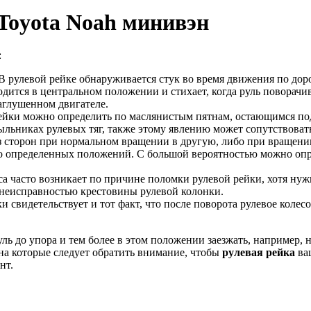
yota Noah минивэн
:
В рулевой рейке обнаруживается стук во время движения по дор
ходится в центральном положении и стихает, когда руль поворач
заглушенном двигателе.
 рейки можно определить по маслянистым пятнам, остающимся по
пыльниках рулевых тяг, также этому явлению может сопутствова
из сторон при нормальном вращении в другую, либо при вращении
о определенных положений. С большой вероятностью можно опр
 часто возникает по причине поломки рулевой рейки, хотя нужн
с неисправностью крестовины рулевой колонки.
и свидетельствует и тот факт, что после поворота рулевое колес
уль до упора и тем более в этом положении заезжать, например,
на которые следует обратить внимание, чтобы
рулевая рейка
ваш
нт.