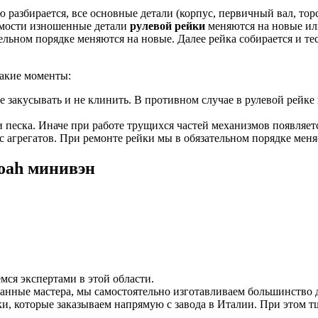
ю разбирается, все основные детали (корпус, первичный вал, тор
имости изношенные детали
рулевой рейки
меняются на новые ил
льном порядке меняются на новые. Далее рейка собирается и тест
такие моменты:
е закусывать и не клинить. В противном случае в рулевой рейке 
и песка. Иначе при работе трущихся частей механизмов появляетс
 агрегатов. При ремонте рейки мы в обязательном порядке меня
Noah минивэн
мся экспертами в этой области.
анные мастера, мы самостоятельно изготавливаем большинство д
и, которые заказываем напрямую с завода в Италии. При этом тщ