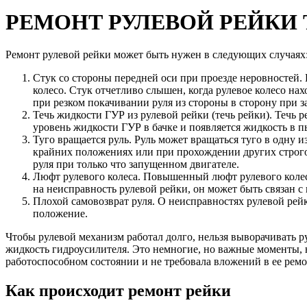
РЕМОНТ РУЛЕВОЙ РЕЙКИ To
Ремонт рулевой рейки может быть нужен в следующих случаях
Стук со стороны передней оси при проезде неровностей. 
колесо. Стук отчетливо слышен, когда рулевое колесо на
при резком покачивании руля из стороны в сторону при 
Течь жидкости ГУР из рулевой рейки (течь рейки). Течь
уровень жидкости ГУР в бачке и появляется жидкость в 
Туго вращается руль. Руль может вращаться туго в одну 
крайних положениях или при прохождении других строг
руля при только что запущенном двигателе.
Люфт рулевого колеса. Повышенный люфт рулевого колеса
на неисправность рулевой рейки, он может быть связан 
Плохой самовозврат руля. О неисправностях рулевой рейк
положение.
Чтобы рулевой механизм работал долго, нельзя выворачивать р
жидкость гидроусилителя. Это немногие, но важные моменты, 
работоспособном состоянии и не требовала вложений в ее ремо
Как происходит ремонт рейки