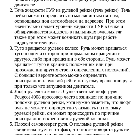
двигателе.
Течь жидкости ГУР из рулевой рейки (течь рейки). Течь
рейки можно определить по маслянистым пятнам,
остающимся под автомобилем на парковке. При этом
значительно падает уровень жидкости ГУР в бачке и
обнаруживается жидкость в пыльниках рулевых тяг,
также при этом может возникать шум при работе
гидроусилителя руля.
Туго вращается рулевое колесо. Руль может вращаться
туго в одну из сторон при нормальном вращении в
другую, либо при вращении в обе стороны. Руль может
вращаться туго в крайних положениях или при
прохождении других строго определенных положений.
С большой вероятностью можно определить
неисправность рулевой рейки по тугому вращению руля
при только что запущенном двигателе.
Люфт рулевого колеса. Существенный люфт руля
Peugeot 4008 кроссовер часто возникает по причине
поломки рулевой рейки, хотя нужно заметить, что люфт
руля не может стопроцентно указывать на поломку
рулевой рейки, он может происходить по причине
неисправности крестовины рулевой колонки.
Плохой самовозврат руля. О поломке рулевой рейки
свидетельствует и тот факт, что после поворота руль не
возвращается или не до конца возвращается в