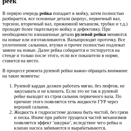
реек
В первую очередь
рейка
попадает в мойку, затем полностью
разбирается, все основные детали (корпус, первичный вал,
торсион, вторичный вал, прижимной механизм, трубки и т.д.)
проходят более тщательную мойку и дефектовку. При
необходимости изношенные детали
рулевой рейки
меняются
на новые или изготавливаются. Валыпроходят проточку. Все
уплотнения: сальники, втулки и прочее полностью подлежат
замене на новые. Далее рейка собирается и тестируется на
стенде и только после этого, если все показатели в норме,
ставится на место.
В процессе ремонта рулевой рейки важно обращать внимание
на такие моменты:
Рулевой кардан должен работать мягко, без люфтов, не
закусывать и не клинить. Если это не так в рулевой
рейке выходит из строя сальник первичного вала. По
причине этого появляется течь жидкости ГУР через
верхний сальник.
Жидкость в гидросистеме должна быть чистой, без грязи
и песка. Иначе при работе трущихся частей механизмов
появляется эффект ‘шкурки’, вследствие чего рейка и
клапан насоса забиваются и вырабатываются,