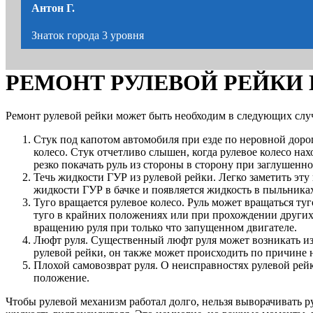
Антон Г.
Знаток города 3 уровня
РЕМОНТ РУЛЕВОЙ РЕЙКИ Ha
Ремонт рулевой рейки может быть необходим в следующих слу
Стук под капотом автомобиля при езде по неровной дорог
колесо. Стук отчетливо слышен, когда рулевое колесо на
резко покачать руль из стороны в сторону при заглушенно
Течь жидкости ГУР из рулевой рейки. Легко заметить эт
жидкости ГУР в бачке и появляется жидкость в пыльника
Туго вращается рулевое колесо. Руль может вращаться ту
туго в крайних положениях или при прохождении других
вращению руля при только что запущенном двигателе.
Люфт руля. Существенный люфт руля может возникать из-
рулевой рейки, он также может происходить по причине 
Плохой самовозврат руля. О неисправностях рулевой рейк
положение.
Чтобы рулевой механизм работал долго, нельзя выворачивать р