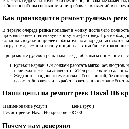
жидкость гидроусилителя. Это немногие, но важные моменты, 
работоспособном состоянии и не требовала вложений в ее ремо
Как производится ремонт рулевых реек
В первую очередь
рейка
попадает в мойку, после чего полность
проходят более тщательную мойку и дефектовку. При необход
сальники, втулки и прочее в обязательном порядке меняются 
нагрузками, чем при эксплуатации на автомобиле и только после
При ремонте рулевой рейки мы всегда обращаем внимание на 
Рулевой кардан. Он должен работать мягко, без люфтов, н
происходит утечка жидкости ГУР через верхний сальник.
Жидкость в гидросистеме должна быть чистой, без постор
насоса забиваются и вырабатываются, происходит быстры
Наши цены на ремонт реек Haval H6 кр
Наименование услуги
Цена (руб.)
Ремонт рейки Haval H6 кроссовер
8 500
Почему нам доверяют