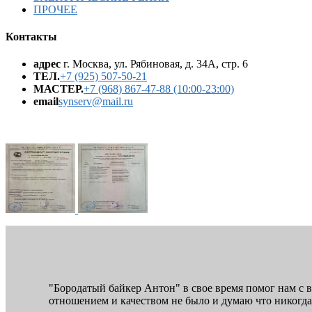
ПРОЧЕЕ
Контакты
адрес
г. Москва, ул. Рябиновая, д. 34А, стр. 6
ТЕЛ.
+7 (925) 507-50-21
МАСТЕР.
+7 (968) 867-47-88 (10:00-23:00)
email
synserv@mail.ru
"Бородатый байкер Антон" в свое время помог нам с 
отношением и качеством не было и думаю что никогда 