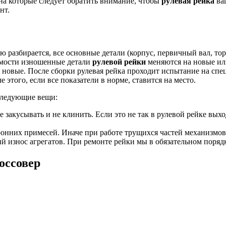
на которые следует обратить внимание, чтобы
рулевая рейка
ваш
нт.
ю разбирается, все основные детали (корпус, первичный вал, то
имости изношенные детали
рулевой рейки
меняются на новые или
на новые. После сборки рулевая рейка проходит испытание на 
 этого, если все показатели в норме, ставится на место.
следующие вещи:
е закусывать и не клинить. Если это не так в рулевой рейке вых
онних примесей. Иначе при работе трущихся частей механизмов 
й износ агрегатов. При ремонте рейки мы в обязательном поряд
оссовер