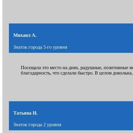
Михаил А.
Знаток города 5-го уровня
Посещала это место на днях, радушные, позитивные 
благодарность, что сделали быстро. В целом довольна,
Татьяна И.
Знаток города 2 уровня