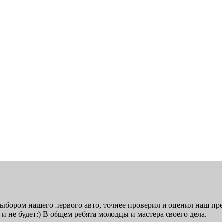
выбором нашего первого авто, точнее проверил и оценил наш пре
и не будет:) В общем ребята молодцы и мастера своего дела.