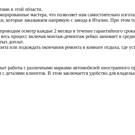
тами в этой области.
фицированные мастера, что позволяет нам самостоятельно изгот
и, которые заказываем напрямую с завода в Италии. При этом тщ
проводим осмотр каждые 2 месяца в течение гарантийного срока
весь процесс включая монтаж-демонтаж рейки занимает в средне
тых доплат.
нта или подождать окончания ремонта в комнате отдыха, где у
пыт работы с различными марками автомобилей иностранного п
 с деталями клиентов. В этом заключается удобство для владель