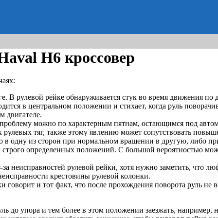
val H6 кроссовер
чаях:
е. В рулевой рейке обнаруживается стук во время движения по 
ходится в центральном положении и стихает, когда руль поворачи
м двигателе.
у проблему можно по характерным пятнам, остающимся под автом
х рулевых тяг, также этому явлению может сопутствовать повыш
го в одну из сторон при нормальном вращении в другую, либо пр
 строго определенных положений. С большой вероятностью мож
за неисправностей рулевой рейки, хотя нужно заметить, что лю
неисправности крестовины рулевой колонки.
и говорит и тот факт, что после прохождения поворота руль не 
уль до упора и тем более в этом положении заезжать, например,