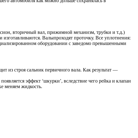
его автомобиля как можно дольше сохранялась в
рсион, вторичный вал, прижимной механизм, трубки и т.д.)
 изготавливаются. Валыпроходят проточку. Все уплотнения:
специализированном оборудовании с заведомо превышенными
одит из строя сальник первичного вала. Как результат —
появляется эффект ‘шкурки’, вследствие чего рейка и клапан
ке меняем жидкость.