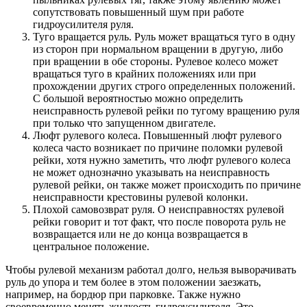
сопутствовать повышенный шум при работе
гидроусилителя руля.
Туго вращается руль. Руль может вращаться туго в одну
из сторон при нормальном вращении в другую, либо
при вращении в обе стороны. Рулевое колесо может
вращаться туго в крайних положениях или при
прохождении других строго определенных положений.
С большой вероятностью можно определить
неисправность рулевой рейки по тугому вращению руля
при только что запущенном двигателе.
Люфт рулевого колеса. Повышенный люфт рулевого
колеса часто возникает по причине поломки рулевой
рейки, хотя нужно заметить, что люфт рулевого колеса
не может однозначно указывать на неисправность
рулевой рейки, он также может происходить по причине
неисправности крестовины рулевой колонки.
Плохой самовозврат руля. О неисправностях рулевой
рейки говорит и тот факт, что после поворота руль не
возвращается или не до конца возвращается в
центральное положение.
Чтобы рулевой механизм работал долго, нельзя выворачивать
руль до упора и тем более в этом положении заезжать,
например, на бордюр при парковке. Также нужно
своевременно менять жидкость гидроусилителя. Это