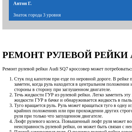
Антон Г.
Знаток города 3 уровня
РЕМОНТ РУЛЕВОЙ РЕЙКИ Au
Ремонт рулевой рейки Audi SQ7 кроссовер может потребоватьс
Стук под капотом при езде по неровной дороге. В рейке 
заметен, когда руль находится в центральном положении 
стороны в сторону при заглушенном двигателе.
Течь жидкости ГУР из рулевой рейки. Легко заметить эт
жидкости ГУР в бачке и обнаруживается жидкость в пыльн
Туго вращается руль. Руль может вращаться туго в одну 
крайних положениях или при прохождении других строг
руля при только что запущенном двигателе.
Люфт рулевого колеса. Повышенный люфт руля может возн
неисправность рулевой рейки, он может быть связан с н
Плохой самовозврат руля. О поломке рулевой рейки говор