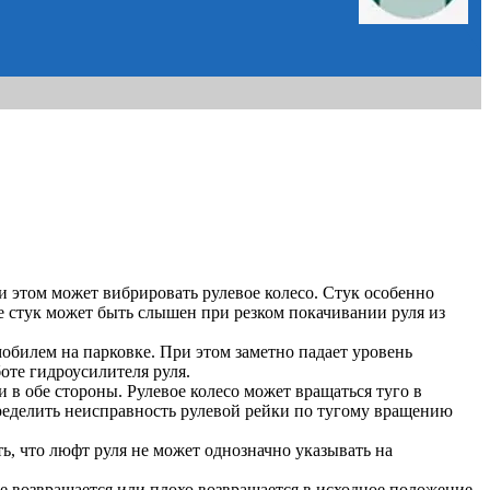
ри этом может вибрировать рулевое колесо. Стук особенно
же стук может быть слышен при резком покачивании руля из
обилем на парковке. При этом заметно падает уровень
оте гидроусилителя руля.
 в обе стороны. Рулевое колесо может вращаться туго в
еделить неисправность рулевой рейки по тугому вращению
ь, что люфт руля не может однозначно указывать на
не возвращается или плохо возвращается в исходное положение.