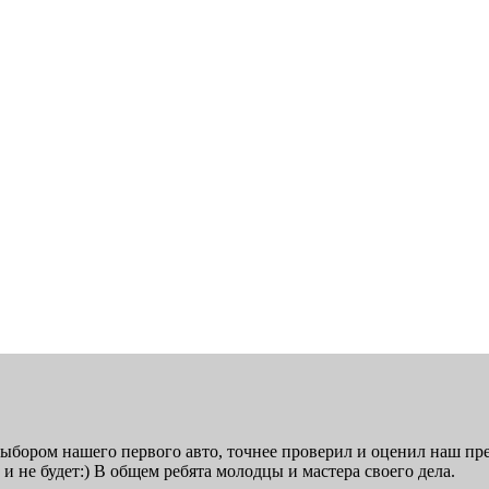
выбором нашего первого авто, точнее проверил и оценил наш пре
и не будет:) В общем ребята молодцы и мастера своего дела.