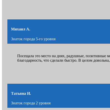
Михаил А.
Знаток города 5-го уровня
Посещала это место на днях, радушные, позитивные 
благодарность, что сделали быстро. В целом довольна,
Татьяна И.
Знаток города 2 уровня