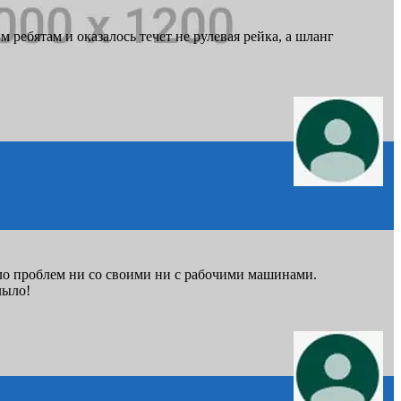
ребятам и оказалось течет не рулевая рейка, а шланг
ло проблем ни со своими ни с рабочими машинами.
лыло!