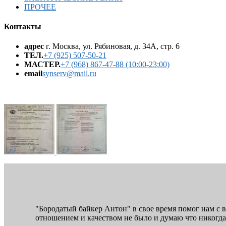
ПРОЧЕЕ
Контакты
адрес
г. Москва, ул. Рябиновая, д. 34А, стр. 6
ТЕЛ.
+7 (925) 507-50-21
МАСТЕР.
+7 (968) 867-47-88 (10:00-23:00)
email
synserv@mail.ru
"Бородатый байкер Антон" в свое время помог нам с 
отношением и качеством не было и думаю что никогда 