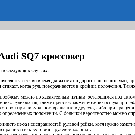
di SQ7 кроссовер
я в следующих случаях:
появляется стук во время движения по дороге с неровностями, п
и стихает, когда руль поворачивается в крайние положения. Так
у проблему можно по характерным пятнам, остающимся под автом
иках рулевых тяг, также при этом может возникать шум при раб
из сторон при нормальном вращении в другую, либо при вращении
о определенных положений. С большой вероятностью можно опр
икать из-за неисправностей рулевой рейки, хотя нужно заметит
еисправностью крестовины рулевой колонки.
ит и тот факт, что после прохождения поворота рулевое колесо 