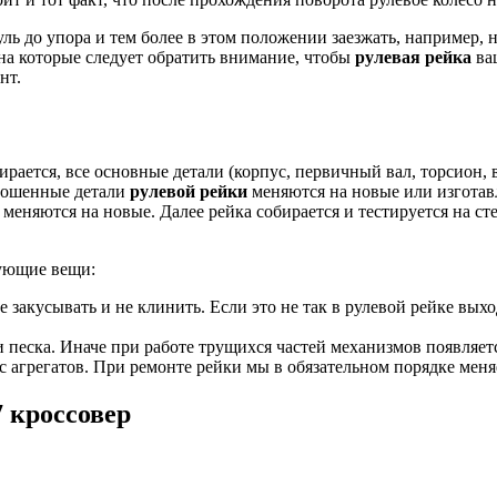
уль до упора и тем более в этом положении заезжать, например,
на которые следует обратить внимание, чтобы
рулевая рейка
ваш
нт.
ирается, все основные детали (корпус, первичный вал, торсион, 
зношенные детали
рулевой рейки
меняются на новые или изготав
меняются на новые. Далее рейка собирается и тестируется на стен
дующие вещи:
е закусывать и не клинить. Если это не так в рулевой рейке вых
и песка. Иначе при работе трущихся частей механизмов появляетс
 агрегатов. При ремонте рейки мы в обязательном порядке меня
 кроссовер